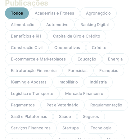
Publicações
Todos
Academias e Fitness
Agronegócio
Alimentação
Automotivo
Banking Digital
Benefícios e RH
Capital de Giro e Crédito
Construção Civil
Cooperativas
Crédito
E-commerce e Marketplaces
Educação
Energia
Estruturação Financeira
Farmácias
Franquias
iGaming e Apostas
Imobiliário
Indústria
Logística e Transporte
Mercado Financeiro
Pagamentos
Pet e Veterinário
Regulamentação
SaaS e Plataformas
Saúde
Seguros
Serviços Financeiros
Startups
Tecnologia