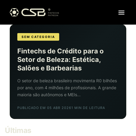
SEM CATEGORIA
Fintechs de Crédito para o
Setor de Beleza: Estética,
Salões e Barbearias
O setor de beleza brasileiro movimenta R0 bilhões
por ano, com 4 milhões de profissionais. A grande
maioria são autônomos e MEIs…
PUBLICADO EM 05 ABR 2026
1 MIN DE LEITURA
Últimas