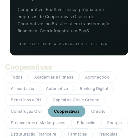
Comparativo: BaaS vs licença própria para
empresas de Cooperativas O setor de
Cooperativas no Brasil está em transformação
financeira. Com infraestrutura BaaS…
PUBLICADO EM 05 ABR 2026
2 MIN DE LEITURA
Cooperativas
Todos
Academias e Fitness
Agronegócio
Alimentação
Automotivo
Banking Digital
Benefícios e RH
Capital de Giro e Crédito
Construção Civil
Cooperativas
Crédito
E-commerce e Marketplaces
Educação
Energia
Estruturação Financeira
Farmácias
Franquias