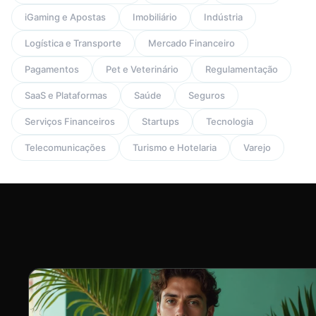
iGaming e Apostas
Imobiliário
Indústria
Logística e Transporte
Mercado Financeiro
Pagamentos
Pet e Veterinário
Regulamentação
SaaS e Plataformas
Saúde
Seguros
Serviços Financeiros
Startups
Tecnologia
Telecomunicações
Turismo e Hotelaria
Varejo