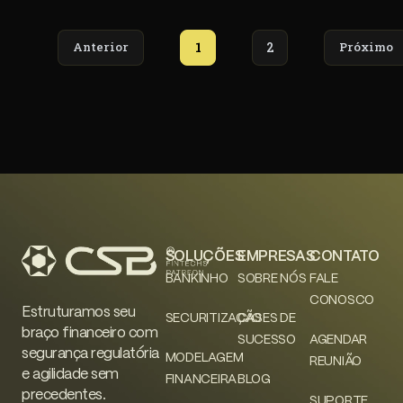
Anterior
1
2
Próximo
SOLUÇÕES
EMPRESAS
CONTATO
BANKINHO
SOBRE NÓS
FALE
CONOSCO
Estruturamos seu
SECURITIZAÇÃO
CASES DE
braço financeiro com
SUCESSO
AGENDAR
segurança regulatória
MODELAGEM
REUNIÃO
e agilidade sem
FINANCEIRA
BLOG
precedentes.
SUPORTE