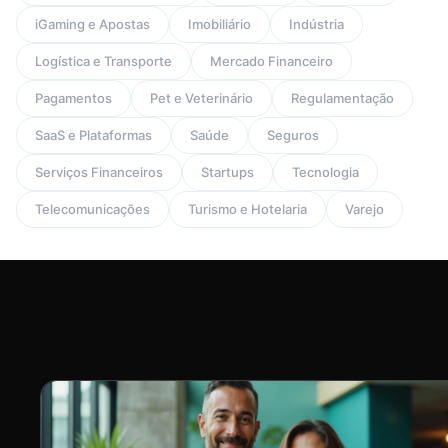
iGaming e Apostas
Imobiliário
Indústria
Logística e Transporte
Mercado Financeiro
Pagamentos
Pet e Veterinário
Regulamentação
SaaS e Plataformas
Saúde
Seguros
Serviços Financeiros
Startups
Tecnologia
Telecomunicações
Turismo e Hotelaria
Varejo