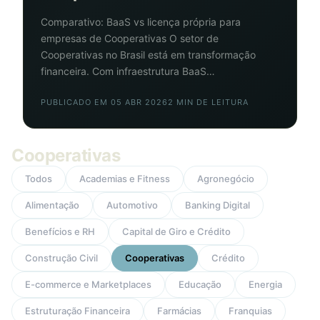
Comparativo: BaaS vs licença própria para
empresas de Cooperativas O setor de
Cooperativas no Brasil está em transformação
financeira. Com infraestrutura BaaS…
PUBLICADO EM 05 ABR 2026
2 MIN DE LEITURA
Cooperativas
Todos
Academias e Fitness
Agronegócio
Alimentação
Automotivo
Banking Digital
Benefícios e RH
Capital de Giro e Crédito
Construção Civil
Cooperativas
Crédito
E-commerce e Marketplaces
Educação
Energia
Estruturação Financeira
Farmácias
Franquias