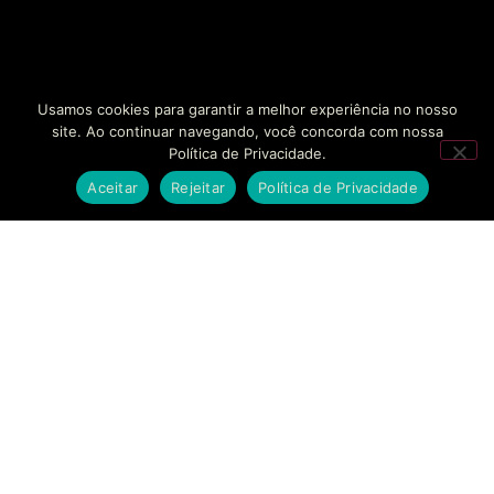
Usamos cookies para garantir a melhor experiência no nosso
site. Ao continuar navegando, você concorda com nossa
Política de Privacidade.
Aceitar
Rejeitar
Política de Privacidade
SOLUÇÕES
EMPRESAS
CONTATO
BANKINHO
SOBRE NÓS
FALE
CONOSCO
Estruturamos seu
SECURITIZAÇÃO
CASES DE
braço financeiro com
SUCESSO
AGENDAR
segurança regulatória
MODELAGEM
REUNIÃO
e agilidade sem
FINANCEIRA
BLOG
precedentes.