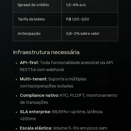
Spread de crédito
1,5-4% a.m.
Tarifa de boleto
R$ 1,50-3,50
Antecipação
0,8-2% sobre valor
Infraestrutura necessária
API-first:
Toda funcionalidade acessível via API
RESTful com webhook
Multi-tenant:
Suporte a múltiplas
contas/operações isoladas
Compliance nativo:
KYC, PLD/FT, monitoramento
de transações
SLA enterprise:
99,95%+ uptime, latência
<200ms
Escala elástica:
Volume 5-10x em picos sem