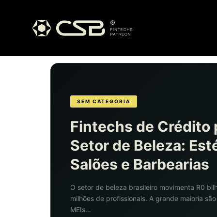
SEM CATEGORIA
Fintechs de Crédito 
Setor de Beleza: Esté
Salões e Barbearias
O setor de beleza brasileiro movimenta R0 bi
milhões de profissionais. A grande maioria sã
MEIs…