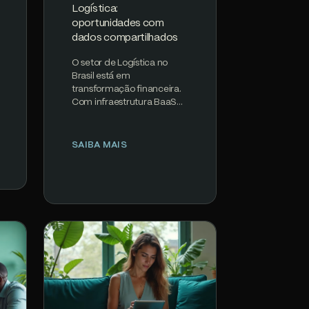
Logística:
oportunidades com
dados compartilhados
O setor de Logística no
Brasil está em
transformação financeira.
Com infraestrutura BaaS
madura, regulamentação
clara do Banco Central e
PIX processando 200M+…
SAIBA MAIS