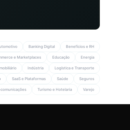
utomotivo
Banking Digital
Benefícios e RH
mmerce e Marketplaces
Educação
Energia
mobiliário
Indústria
Logística e Transporte
o
SaaS e Plataformas
Saúde
Seguros
ecomunicações
Turismo e Hotelaria
Varejo