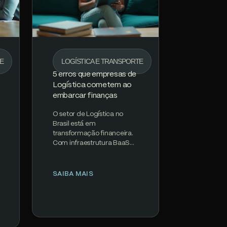
TE
LOGÍSTICA E TRANSPORTE
5 erros que empresas de
Logística cometem ao
embarcar finanças
O setor de Logística no
Brasil está em
transformação financeira.
Com infraestrutura BaaS
madura, regulamentação
clara do Banco Central e
PIX processando 200M+…
SAIBA MAIS