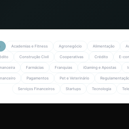
s
Academias e Fitness
Agronegócio
Alimentação
A
édito
Construção Civil
Cooperativas
Crédito
E-co
inanceira
Farmácias
Franquias
iGaming e Apostas
I
nanceiro
Pagamentos
Pet e Veterinário
Regulamentaçã
Serviços Financeiros
Startups
Tecnologia
Tel