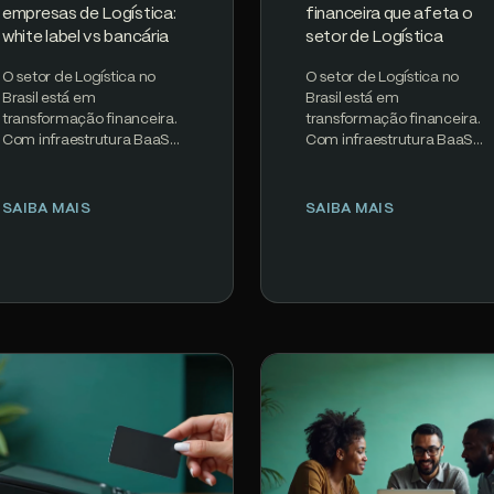
empresas de Logística:
financeira que afeta o
white label vs bancária
setor de Logística
O setor de Logística no
O setor de Logística no
Brasil está em
Brasil está em
transformação financeira.
transformação financeira.
Com infraestrutura BaaS
Com infraestrutura BaaS
madura, regulamentação
madura, regulamentação
clara do Banco Central e
clara do Banco Central e
PIX processando 200M+…
PIX processando 200M+…
SAIBA MAIS
SAIBA MAIS