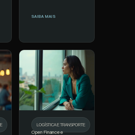
madura, regulamentação
clara do Banco Central e
PIX processando 200M+…
SAIBA MAIS
TE
LOGÍSTICA E TRANSPORTE
Open Finance e