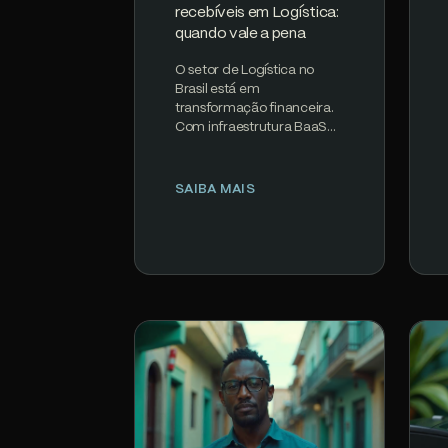
recebíveis em Logística:
quando vale a pena
O setor de Logística no
Brasil está em
transformação financeira.
Com infraestrutura BaaS
madura, regulamentação
clara do Banco Central e
PIX processando 200M+…
SAIBA MAIS