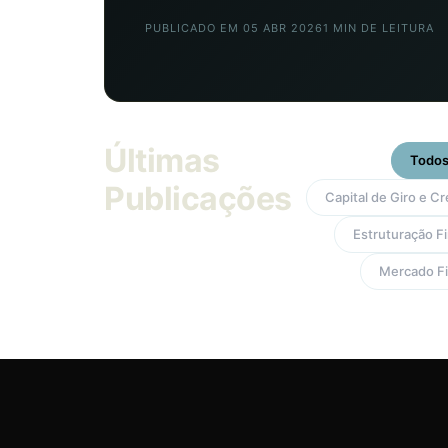
PUBLICADO EM 05 ABR 2026
1 MIN DE LEITURA
Últimas
Todo
Publicações
Capital de Giro e Cr
Estruturação F
Mercado Fi