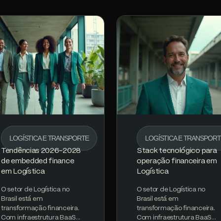
LOGÍSTICA E TRANSPORTE
LOGÍSTICA E TRANSPOR
Tendências 2026-2028
Stack tecnológico para
de embedded finance
operação financeira em
em Logística
Logística
O setor de Logística no
O setor de Logística no
Brasil está em
Brasil está em
transformação financeira.
transformação financeira.
Com infraestrutura BaaS
Com infraestrutura BaaS