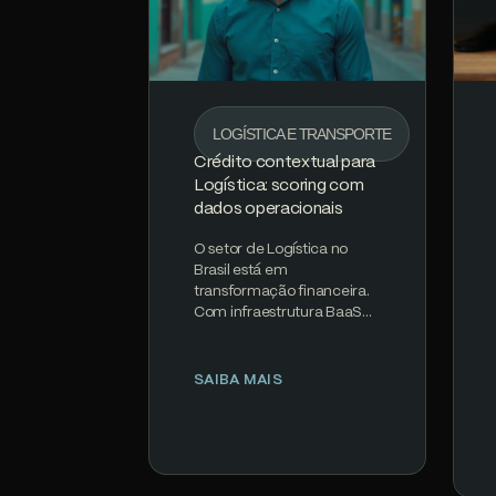
LOGÍSTICA E TRANSPORTE
Crédito contextual para
Logística: scoring com
dados operacionais
O setor de Logística no
Brasil está em
transformação financeira.
Com infraestrutura BaaS
madura, regulamentação
clara do Banco Central e
PIX processando 200M+…
SAIBA MAIS