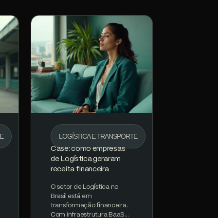
TE
LOGÍSTICA E TRANSPORTE
Case: como empresas
de Logística geraram
receita financeira
O setor de Logística no
Brasil está em
transformação financeira.
Com infraestrutura BaaS