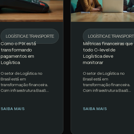
LOGÍSTICA E TRANSPORTE
LOGÍSTICA E TRANSPOR
Como o PIX está
Métricas financeiras que
transformando
todo C-level de
pagamentos em
Logística deve
Logística
monitorar
O setor de Logística no
O setor de Logística no
Brasil está em
Brasil está em
transformação financeira.
transformação financeira.
Com infraestrutura BaaS
Com infraestrutura BaaS
madura, regulamentação
madura, regulamentação
clara do Banco Central e
clara do Banco Central e
PIX processando 200M+…
PIX processando 200M+…
SAIBA MAIS
SAIBA MAIS