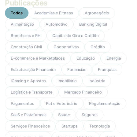
Publicações
Todos
Academias e Fitness
Agronegócio
Alimentação
Automotivo
Banking Digital
Benefícios e RH
Capital de Giro e Crédito
Construção Civil
Cooperativas
Crédito
E-commerce e Marketplaces
Educação
Energia
Estruturação Financeira
Farmácias
Franquias
iGaming e Apostas
Imobiliário
Indústria
Logística e Transporte
Mercado Financeiro
Pagamentos
Pet e Veterinário
Regulamentação
SaaS e Plataformas
Saúde
Seguros
Serviços Financeiros
Startups
Tecnologia