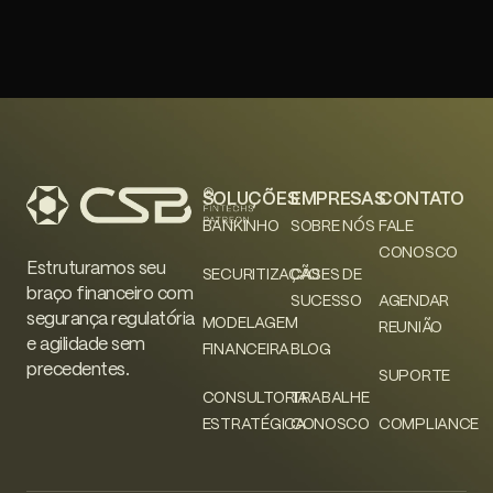
SOLUÇÕES
EMPRESAS
CONTATO
BANKINHO
SOBRE NÓS
FALE
CONOSCO
Estruturamos seu
SECURITIZAÇÃO
CASES DE
braço financeiro com
SUCESSO
AGENDAR
segurança regulatória
MODELAGEM
REUNIÃO
e agilidade sem
FINANCEIRA
BLOG
precedentes.
SUPORTE
CONSULTORIA
TRABALHE
ESTRATÉGICA
CONOSCO
COMPLIANCE