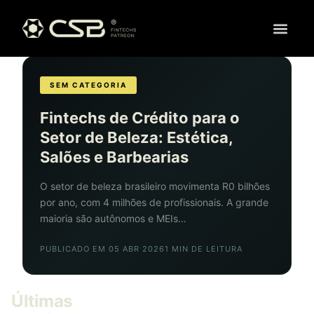
SEM CATEGORIA
Fintechs de Crédito para o
Setor de Beleza: Estética,
Salões e Barbearias
O setor de beleza brasileiro movimenta R0 bilhões
por ano, com 4 milhões de profissionais. A grande
maioria são autônomos e MEIs…
PUBLICADO EM 05 ABR 2026
1 MIN DE LEITURA
Últimas