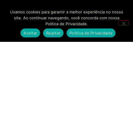
Usamos cookies para garantir a melhor experiência no nosso
site. Ao continuar navegando, você concorda com nossa
Política de Privacidade.
Aceitar
Rejeitar
Política de Privacidade
SOLUÇÕES
EMPRESAS
CONTATO
BANKINHO
SOBRE NÓS
FALE
CONOSCO
Estruturamos seu
SECURITIZAÇÃO
CASES DE
braço financeiro com
SUCESSO
AGENDAR
segurança regulatória
MODELAGEM
REUNIÃO
e agilidade sem
FINANCEIRA
BLOG
precedentes.
SUPORTE
CONSULTORIA
TRABALHE
ESTRATÉGICA
CONOSCO
COMPLIANCE