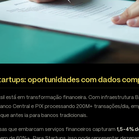
tartups: oportunidades com dados com
asil está em transformação financeira. Com infraestrutura 
Banco Central e PIX processando 200M+ transações/dia, e
 que antes ia para bancos tradicionais.
esas que embarcam serviços financeiros capturam
1,5-4% d
gem de 60%+. Para Startups, isso pode representar dezenas