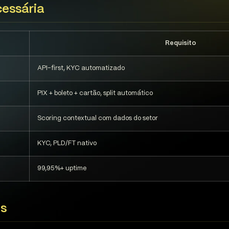
cessária
Requisito
API-first, KYC automatizado
PIX + boleto + cartão, split automático
Scoring contextual com dados do setor
KYC, PLD/FT nativo
99,95%+ uptime
os