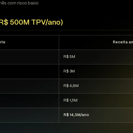
ês com risco baixo
(R$ 500M TPV/ano)
nte
Receita an
R$ 5M
R$ 3M
R$ 4,8M
R$ 1,5M
R$ 14,3M/ano