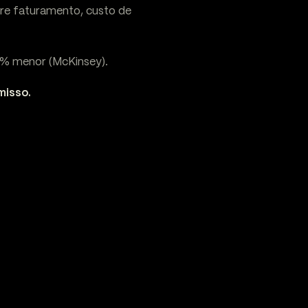
re faturamento, custo de
7% menor (McKinsey).
misso.