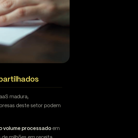
partilhados
BaaS madura,
mpresas deste setor podem
o volume processado
em
 de milhões em receita