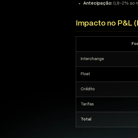
Antecipação:
0,8-2% ao m
Impacto no P&L 
Fo
Interchange
Float
Crédito
Tarifas
Total