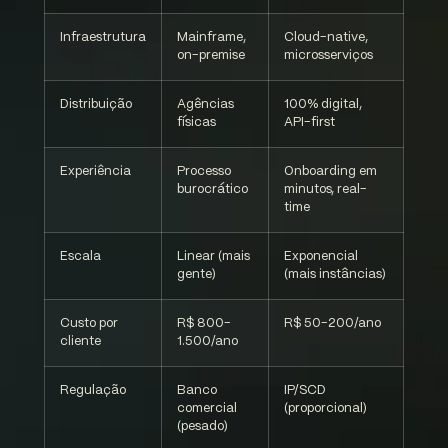
Infraestrutura
Mainframe,
Cloud-native,
on-premise
microsserviços
Distribuição
Agências
100% digital,
físicas
API-first
Experiência
Processo
Onboarding em
burocrático
minutos, real-
time
Escala
Linear (mais
Exponencial
gente)
(mais instâncias)
Custo por
R$ 800-
R$ 50-200/ano
cliente
1.500/ano
Regulação
Banco
IP/SCD
comercial
(proporcional)
(pesado)