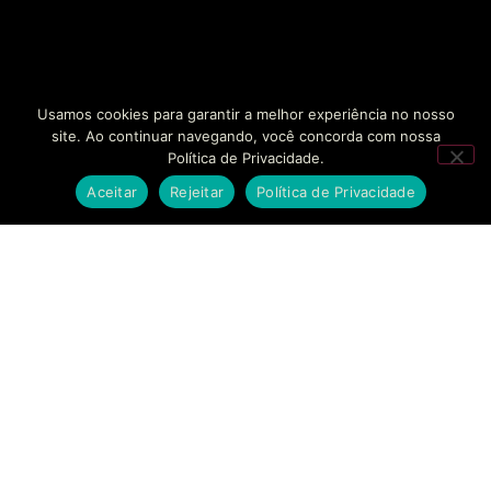
Usamos cookies para garantir a melhor experiência no nosso
site. Ao continuar navegando, você concorda com nossa
Política de Privacidade.
Aceitar
Rejeitar
Política de Privacidade
SOLUÇÕES
EMPRESAS
CONTATO
BANKINHO
SOBRE NÓS
FALE
CONOSCO
Estruturamos seu
SECURITIZAÇÃO
CASES DE
braço financeiro com
SUCESSO
AGENDAR
segurança regulatória
MODELAGEM
REUNIÃO
e agilidade sem
FINANCEIRA
BLOG