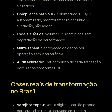
com webhook. Sandbox funcional com dados
sintéticos
Compliance nativo:
KYC biométrico, PLD/FT
automatizado, monitoramento contínuo —
fundação, não addon
Escala elástica:
Volume 5-10x em picos sem
degradação de performance
Multi-tenant:
Segregação de dados por
operação sem interferência
Auditabilidade:
Trail completo de cada transação
por 10 anos conforme BCB
Cases reais de transformação
no Brasil
Varejista top 10:
Conta digital + cartão próprio
para 2M+ clientes. R$ 22M/ano em receita