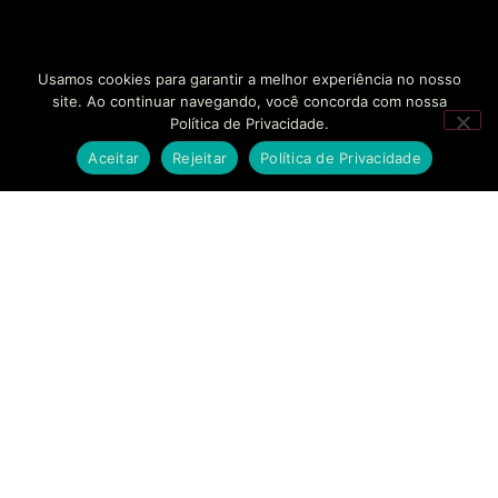
Usamos cookies para garantir a melhor experiência no nosso
site. Ao continuar navegando, você concorda com nossa
Política de Privacidade.
Aceitar
Rejeitar
Política de Privacidade
SOLUÇÕES
EMPRESAS
CONTATO
BANKINHO
SOBRE NÓS
FALE
CONOSCO
Estruturamos seu
SECURITIZAÇÃO
CASES DE
braço financeiro com
SUCESSO
AGENDAR
segurança regulatória
MODELAGEM
REUNIÃO
e agilidade sem
FINANCEIRA
BLOG
precedentes.
SUPORTE
CONSULTORIA
TRABALHE