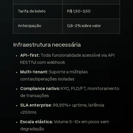
Tarifa de boleto
R$ 1,50-3,50
Antecipação
0,8-2% sobre valor
Infraestrutura necessária
API-first:
Toda funcionalidade acessível via API
RESTful com webhook
Multi-tenant:
Suporte a múltiplas
contas/operações isoladas
Compliance nativo:
KYC, PLD/FT, monitoramento
de transações
SLA enterprise:
99,95%+ uptime, latência
<200ms
Escala elástica:
Volume 5-10x em picos sem
degradação