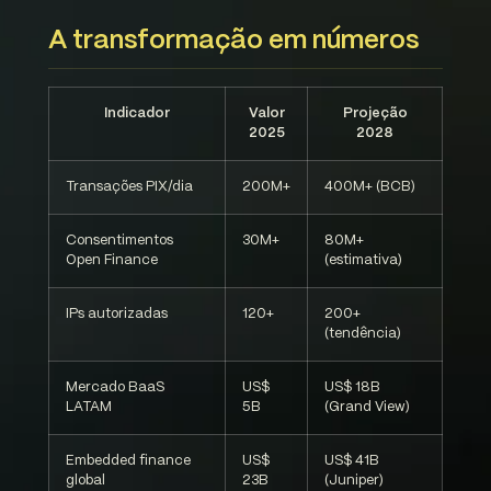
A transformação em números
Indicador
Valor
Projeção
2025
2028
Transações PIX/dia
200M+
400M+ (BCB)
Consentimentos
30M+
80M+
Open Finance
(estimativa)
IPs autorizadas
120+
200+
(tendência)
Mercado BaaS
US$
US$ 18B
LATAM
5B
(Grand View)
Embedded finance
US$
US$ 41B
global
23B
(Juniper)