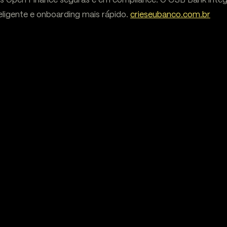
Is Open Finance seguras e em compliance. O CSB Bank inte
eligente e onboarding mais rápido.
crieseubanco.com.br