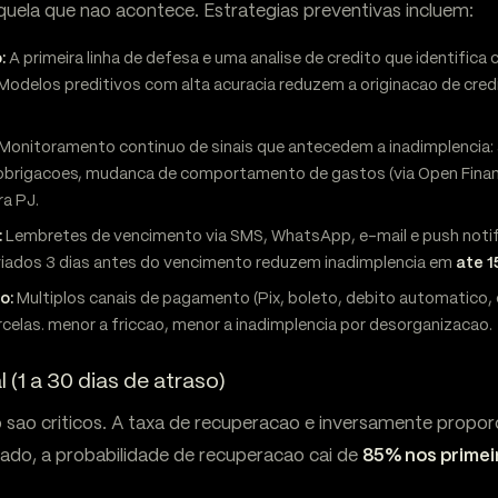
quela que nao acontece. Estrategias preventivas incluem:
:
A primeira linha de defesa e uma analise de credito que identifica
odelos preditivos com alta acuracia reduzem a originacao de cred
Monitoramento continuo de sinais que antecedem a inadimplencia:
 obrigacoes, mudanca de comportamento de gastos (via Open Fina
ra PJ.
:
Lembretes de vencimento via SMS, WhatsApp, e-mail e push notif
viados 3 dias antes do vencimento reduzem inadimplencia em
ate 
o:
Multiplos canais de pagamento (Pix, boleto, debito automatico, ca
celas. menor a friccao, menor a inadimplencia por desorganizacao.
l (1 a 30 dias de atraso)
o sao criticos. A taxa de recuperacao e inversamente propo
do, a probabilidade de recuperacao cai de
85% nos primeir