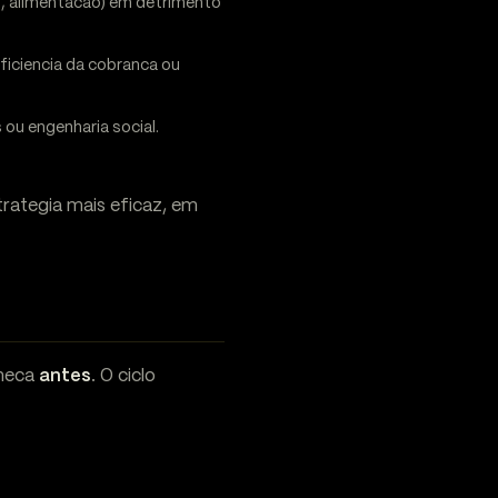
el, alimentacao) em detrimento
iciencia da cobranca ou
ou engenharia social.
rategia mais eficaz, em
omeca
antes
. O ciclo