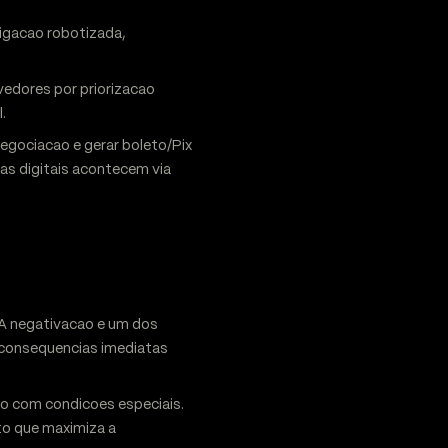
igacao robotizada,
edores por priorizacao
.
negociacao e gerar boleto/Pix
as digitais acontecem via
 A negativacao e um dos
a consequencias imediatas
o com condicoes especiais.
to que maximiza a