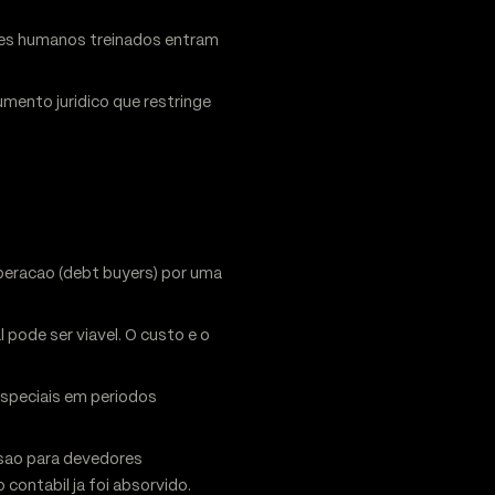
ores humanos treinados entram
umento juridico que restringe
peracao (debt buyers) por uma
 pode ser viavel. O custo e o
speciais em periodos
isao para devedores
contabil ja foi absorvido.