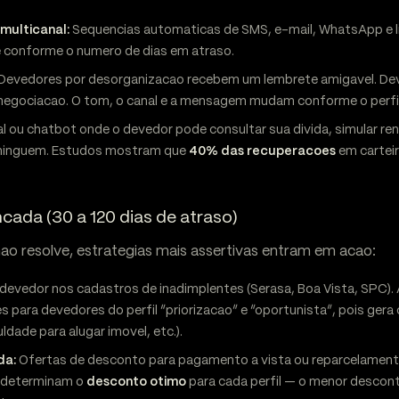
multicanal:
Sequencias automaticas de SMS, e-mail, WhatsApp e l
 conforme o numero de dias em atraso.
Devedores por desorganizacao recebem um lembrete amigavel. Dev
negociacao. O tom, o canal e a mensagem mudam conforme o perfil
l ou chatbot onde o devedor pode consultar sua divida, simular re
 ninguem. Estudos mostram que
40% das recuperacoes
em carteir
cada (30 a 120 dias de atraso)
nao resolve, estrategias mais assertivas entram em acao:
 devedor nos cadastros de inadimplentes (Serasa, Boa Vista, SPC).
 para devedores do perfil “priorizacao” e “oportunista”, pois ger
uldade para alugar imovel, etc.).
da:
Ofertas de desconto para pagamento a vista ou reparcelament
o determinam o
desconto otimo
para cada perfil — o menor descon