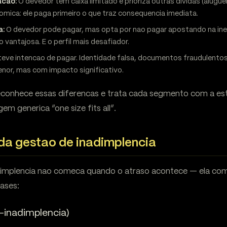
acao:
O devedor tem caixa limitado e prioriza outras dividas (alugu
nomica: ele paga primeiro o que traz consequencia imediata.
a:
O devedor pode pagar, mas opta por nao pagar apostando na inef
vantajosa. E o perfil mais desafiador.
eve intencao de pagar. Identidade falsa, documentos fraudulentos 
nor, mas com impacto significativo.
conhece essas diferencas e trata cada segmento com a est
m generica “one size fits all”.
da gestao de inadimplencia
dimplencia nao comeca quando o atraso acontece — ela c
ases:
-inadimplencia)