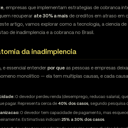
te
, empresas que implementam estrategias de cobranca int
eguem recuperar
ate 30% a mais
de creditos em atraso em
este artigo, vamos explorar como a tecnologia, a ciencia 
tao de inadimplencia e a cobranca no Brasil.
tomia da inadimplencia
, e essencial entender
por que
as pessoas e empresas deixa
nomeno monolitico — ela tem multiplas causas, e cada cau
cidade:
O devedor perdeu renda (desemprego, reducao salarial, qu
e pagar. Representa cerca de
40% dos casos
, segundo pesquisa 
ganizacao:
O devedor tem capacidade de pagamento, mas esqueceu
ceiramente. Estimativas indicam
25% a 30% dos casos
.