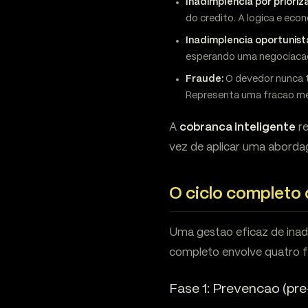
Inadimplencia por prioriz
do credito. A logica e eco
Inadimplencia oportunist
esperando uma negociacao 
Fraude:
O devedor nunca t
Representa uma fracao me
A
cobranca inteligente
re
vez de aplicar uma abordage
O ciclo completo 
Uma gestao eficaz de ina
completo envolve quatro f
Fase 1: Prevencao (pre