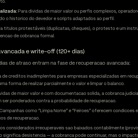
to.
alizada:
Para dividas de maior valor ou perfis complexos, operad
o o historico do devedor e scripts adaptados ao perfil.
a titulos protestáveis (duplicatas, cheques), o protesto e um instr
encao de cobranca formal.
ancada e write-off (120+ dias)
dias de atraso entram na fase de recuperacao avancada:
 de creditos inadimplentes para empresas especializadas em recu
uma forma de realizar parcialmente o valor e limpar o balanco.
vidas de maior valor e com documentacao solida, a cobranca judicial
ser ponderados contra a probabilidade de recuperacao.
Campanhas como “Limpa Nome” e “Feiroes” oferecem condicoes e
cos de recuperacao.
os considerados irrecuperaveis sao baixados contabilmente (prov
o significa desistencia — a cobranca pode continuar, mas o impacto 