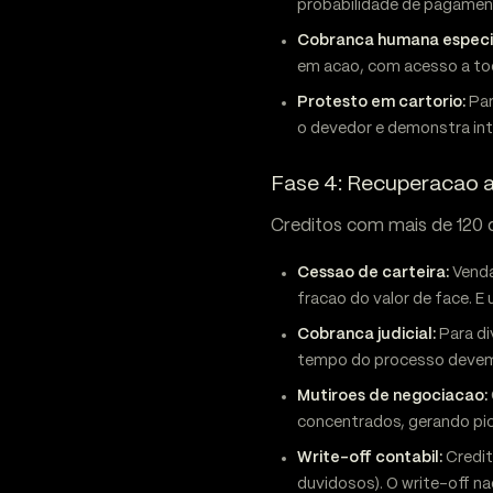
probabilidade de pagamen
Cobranca humana especi
em acao, com acesso a tod
Protesto em cartorio:
Par
o devedor e demonstra int
Fase 4: Recuperacao av
Creditos com mais de 120 
Cessao de carteira:
Venda
fracao do valor de face. E 
Cobranca judicial:
Para di
tempo do processo devem 
Mutiroes de negociacao:
concentrados, gerando pi
Write-off contabil:
Credit
duvidosos). O write-off na