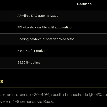
Requisito
API-first, KYC automatizado
PIX + boleto + cartão, split automático
Scoring contextual com dados do setor
KYC, PLD/FT nativo
99,95%+ uptime
os
portam: retenção +20-40%, receita financeira de 1,5-4% s
ive em 4-8 semanas via BaaS.