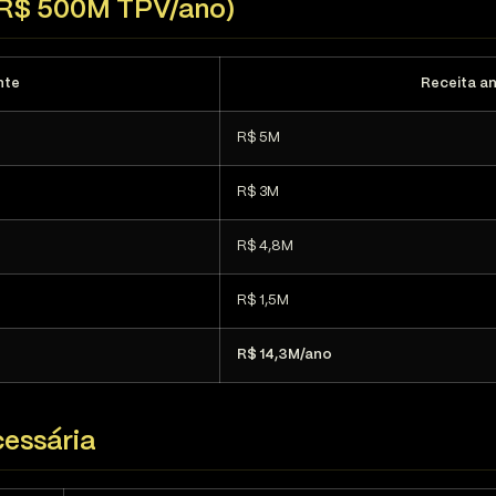
(R$ 500M TPV/ano)
nte
Receita an
R$ 5M
R$ 3M
R$ 4,8M
R$ 1,5M
R$ 14,3M/ano
cessária