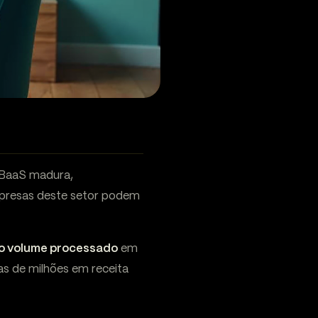
a BaaS madura,
mpresas deste setor podem
o volume processado
em
as de milhões em receita