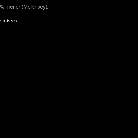
7% menor (McKinsey).
romisso.