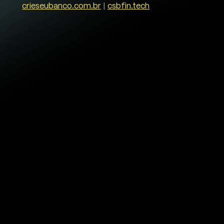
crieseubanco.com.br
|
csbfin.tech