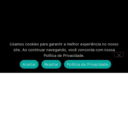
Usamos cookies para garantir a melhor experiência no nosso
site. Ao continuar navegando, você concorda com nossa
Política de Privacidade.
Aceitar
Rejeitar
Política de Privacidade
SOLUÇÕES
EMPRESAS
CONTATO
BANKINHO
SOBRE NÓS
FALE
CONOSCO
Estruturamos seu
SECURITIZAÇÃO
CASES DE
braço financeiro com
SUCESSO
AGENDAR