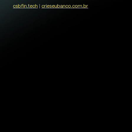
csbfin.tech
|
crieseubanco.com.br