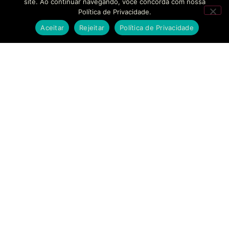
site. Ao continuar navegando, você concorda com nossa
Política de Privacidade.
Aceitar
Rejeitar
Política de Privacidade
SOLUÇÕES
EMPRESAS
CONTATO
BANKINHO
SOBRE NÓS
FALE
CONOSCO
Estruturamos seu
SECURITIZAÇÃO
CASES DE
braço financeiro com
SUCESSO
AGENDAR
segurança regulatória
MODELAGEM
REUNIÃO
e agilidade sem
FINANCEIRA
BLOG
precedentes.
SUPORTE
CONSULTORIA
TRABALHE
ESTRATÉGICA
CONOSCO
COMPLIANCE