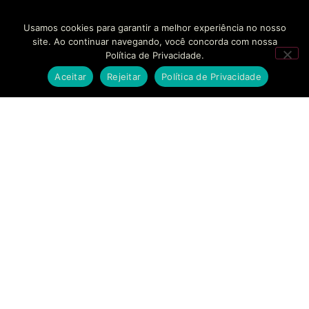
Usamos cookies para garantir a melhor experiência no nosso
site. Ao continuar navegando, você concorda com nossa
Política de Privacidade.
Aceitar
Rejeitar
Política de Privacidade
SOLUÇÕES
EMPRESAS
CONTATO
BANKINHO
SOBRE NÓS
FALE
CONOSCO
Estruturamos seu
SECURITIZAÇÃO
CASES DE
braço financeiro com
SUCESSO
AGENDAR
segurança regulatória
MODELAGEM
REUNIÃO
e agilidade sem
FINANCEIRA
BLOG
precedentes.
SUPORTE
CONSULTORIA
TRABALHE
ESTRATÉGICA
CONOSCO
COMPLIANCE