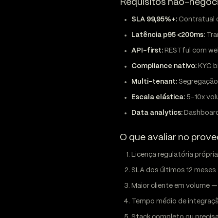
Requisitos não-negoc
SLA 99,95%+:
Contratual 
Latência p95 <200ms:
Tra
API-first:
RESTful com we
Compliance nativo:
KYC b
Multi-tenant:
Segregação 
Escala elástica:
5-10x vo
Data analytics:
Dashboards
O que avaliar no prov
Licença regulatória própri
SLA dos últimos 12 meses 
Maior cliente em volume 
Tempo médio de integração
Stack completo ou precisa