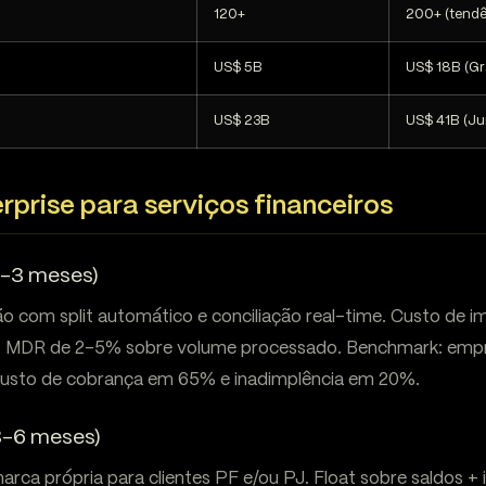
120+
200+ (tendê
US$ 5B
US$ 18B (Gr
US$ 23B
US$ 41B (Ju
prise para serviços financeiros
0-3 meses)
tão com split automático e conciliação real-time. Custo de
ta: MDR de 2-5% sobre volume processado. Benchmark: emp
custo de cobrança em 65% e inadimplência em 20%.
(3-6 meses)
arca própria para clientes PF e/ou PJ. Float sobre saldos +