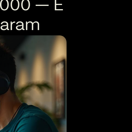
2000 — E
taram