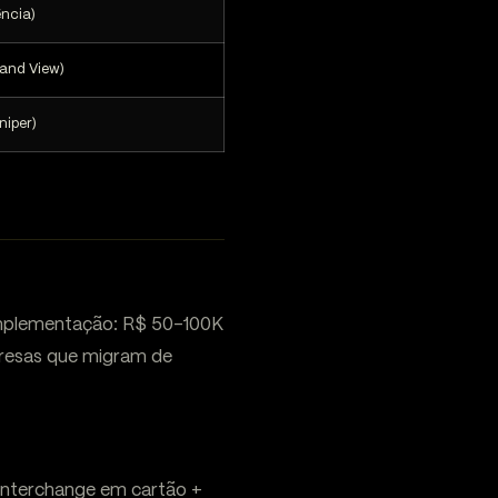
ncia)
and View)
niper)
 implementação: R$ 50-100K
resas que migram de
 interchange em cartão +