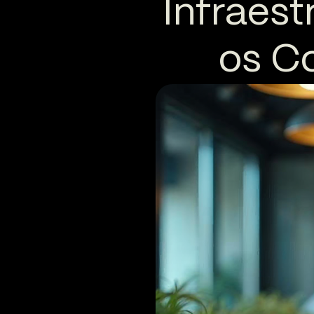
Infraes
os C