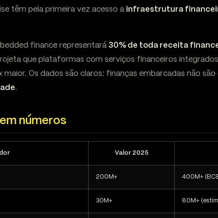
ise têm pela primeira vez acesso a
infraestrutura financei
bedded finance representará
30% de toda receita finance
ojeta que plataformas com serviços financeiros integrad
,3x maior. Os dados são claros: finanças embarcadas não sã
dade
.
 em números
dor
Valor 2025
200M+
400M+ (BC
30M+
80M+ (estim