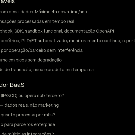
iáveis
com penalidades. Máximo 4h downtime/ano
nsações processadas em tempo real
bhook, SDK, sandbox funcional, documentação OpenAPI
iométrico, PLD/FT automatizado, monitoramento contínuo, repor
por operação/parceiro sem interferência
lume em picos sem degradação
 de transação, risco e produto em tempo real
edor BaaS
a (IP/SCD) ou opera sob terceiro?
— dados reais, não marketing
— quanto processa por mês?
 para parceiros enterprise
 de múltiplas integrações?