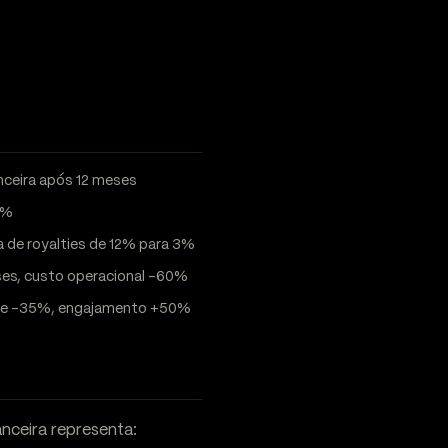
anceira após 12 meses
0%
a de royalties de 12% para 3%
ses, custo operacional -60%
ade -35%, engajamento +50%
nceira representa: