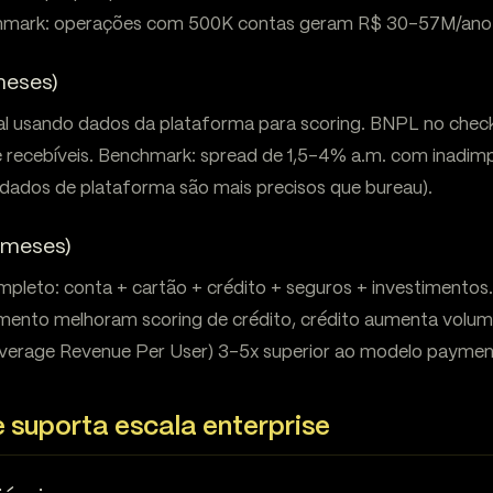
chmark: operações com 500K contas geram R$ 30-57M/ano e
meses)
al usando dados da plataforma para scoring. BNPL no checko
de recebíveis. Benchmark: spread de 1,5-4% a.m. com inad
(dados de plataforma são mais precisos que bureau).
+ meses)
mpleto: conta + cartão + crédito + seguros + investimentos
ento melhoram scoring de crédito, crédito aumenta volum
verage Revenue Per User) 3-5x superior ao modelo paymen
e suporta escala enterprise