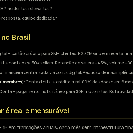
CB? Incidentes relevantes?
e resposta, equipe dedicada?
no Brasil
ital + cartão próprio para 2M+ clientes. R$ 22M/ano em receita fin
lit + conta para 50K sellers. Retenção de sellers +45%, volume +3
 financeira centralizada via conta digital. Redução de inadimplênci
8K membros):
Conta digital + crédito rural. 80% de adoção em 6 me
Conta + pagamento instantâneo para 30K motoristas. Rotativid
r é real e mensurável
B em transações anuais, cada mês sem infraestrutura fina