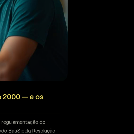
s 2000 — e os
da regulamentação do
cado BaaS pela Resolução