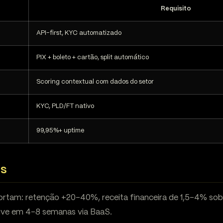
Requisito
API-first, KYC automatizado
PIX + boleto + cartão, split automático
Scoring contextual com dados do setor
KYC, PLD/FT nativo
99,95%+ uptime
os
rtam: retenção +20-40%, receita financeira de 1,5-4% sob
ive em 4-8 semanas via BaaS.