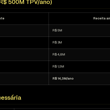
(R$ 500M TPV/ano)
nte
Receita an
R$ 5M
R$ 3M
R$ 4,8M
R$ 1,5M
R$ 14,3M/ano
cessária