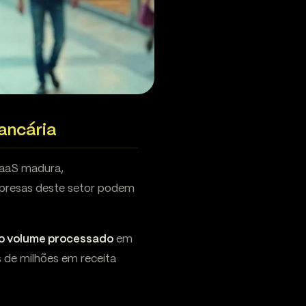
bancária
BaaS madura,
mpresas deste setor podem
o volume processado
em
 de milhões em receita