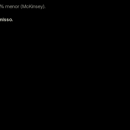
7% menor (McKinsey).
misso.