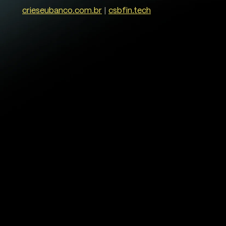
crieseubanco.com.br
|
csbfin.tech