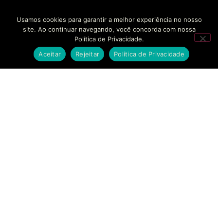
Usamos cookies para garantir a melhor experiência no nosso
site. Ao continuar navegando, você concorda com nossa
Política de Privacidade.
Aceitar
Rejeitar
Política de Privacidade
SOLUÇÕES
EMPRESAS
CONTATO
BANKINHO
SOBRE NÓS
FALE
CONOSCO
Estruturamos seu
SECURITIZAÇÃO
CASES DE
braço financeiro com
SUCESSO
AGENDAR
segurança regulatória
MODELAGEM
REUNIÃO
e agilidade sem
FINANCEIRA
BLOG
precedentes.
SUPORTE
CONSULTORIA
TRABALHE
ESTRATÉGICA
CONOSCO
COMPLIANCE