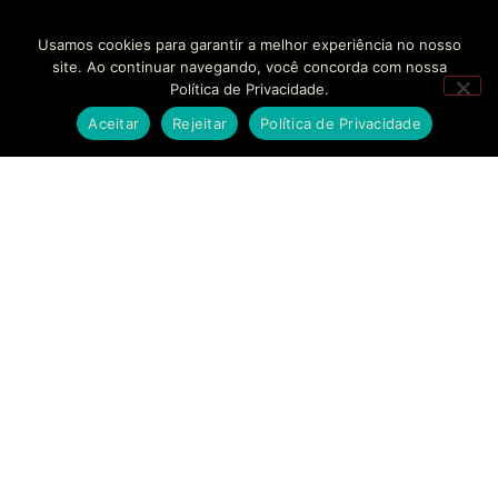
Usamos cookies para garantir a melhor experiência no nosso
site. Ao continuar navegando, você concorda com nossa
Política de Privacidade.
Aceitar
Rejeitar
Política de Privacidade
SOLUÇÕES
EMPRESAS
CONTATO
BANKINHO
SOBRE NÓS
FALE
CONOSCO
Estruturamos seu
SECURITIZAÇÃO
CASES DE
braço financeiro com
SUCESSO
AGENDAR
segurança regulatória
MODELAGEM
REUNIÃO
e agilidade sem
FINANCEIRA
BLOG
precedentes.
SUPORTE
CONSULTORIA
TRABALHE
ESTRATÉGICA
CONOSCO
COMPLIANCE