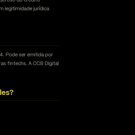
oderoso do crédito
 legitimidade jurídica
04. Pode ser emitida por
as fintechs. A CCB Digital
les?