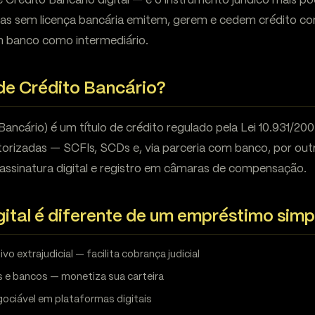
Crédito Bancário digital — é o instrumento jurídico mais p
sas sem licença bancária emitem, gerem e cedem crédito com
m banco como intermediário.
de Crédito Bancário?
ancário) é um título de crédito regulado pela Lei 10.931/20
rizadas — SCFIs, SCDs e, via parceria com banco, por outr
 assinatura digital e registro em câmaras de compensação.
ital é diferente de um empréstimo simp
vo extrajudicial — facilita cobrança judicial
 e bancos — monetiza sua carteira
ociável em plataformas digitais