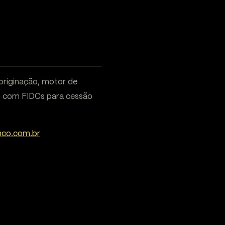
originação, motor de
ão com FIDCs para cessão
nco.com.br