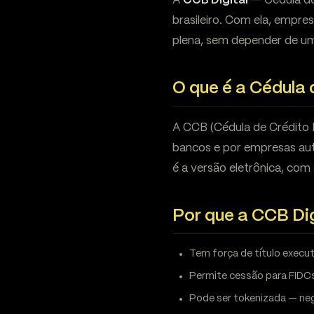
A
CCB Digital
— Cédula de 
brasileiro. Com ela, empre
plena, sem depender de u
O que é a Cédula 
A CCB (Cédula de Crédito B
bancos e por empresas auto
é a versão eletrônica, com
Por que a CCB Dig
Tem força de título executi
Permite cessão para FIDCs
Pode ser tokenizada — neg