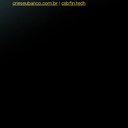
crieseubanco.com.br
|
csbfin.tech