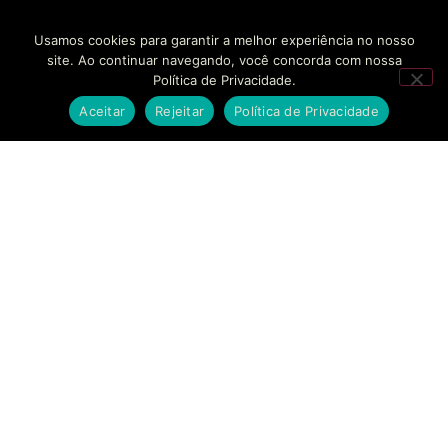
Usamos cookies para garantir a melhor experiência no nosso
site. Ao continuar navegando, você concorda com nossa
Política de Privacidade.
Aceitar
Rejeitar
Política de Privacidade
SOLUÇÕES
EMPRESAS
CONTATO
BANKINHO
SOBRE NÓS
FALE
CONOSCO
Estruturamos seu
SECURITIZAÇÃO
CASES DE
braço financeiro com
SUCESSO
AGENDAR
segurança regulatória
MODELAGEM
REUNIÃO
e agilidade sem
FINANCEIRA
BLOG
precedentes.
SUPORTE
CONSULTORIA
TRABALHE
ESTRATÉGICA
CONOSCO
COMPLIANCE