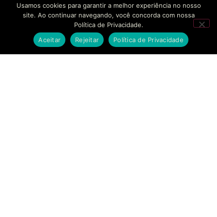
Usamos cookies para garantir a melhor experiência no nosso
site. Ao continuar navegando, você concorda com nossa
Política de Privacidade.
Aceitar
Rejeitar
Política de Privacidade
SOLUÇÕES
EMPRESAS
CONTATO
BANKINHO
SOBRE NÓS
FALE
CONOSCO
Estruturamos seu
SECURITIZAÇÃO
CASES DE
braço financeiro com
SUCESSO
AGENDAR
segurança regulatória
MODELAGEM
REUNIÃO
e agilidade sem
FINANCEIRA
BLOG
precedentes.
SUPORTE
CONSULTORIA
TRABALHE
ESTRATÉGICA
CONOSCO
COMPLIANCE