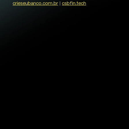
crieseubanco.com.br
|
csbfin.tech