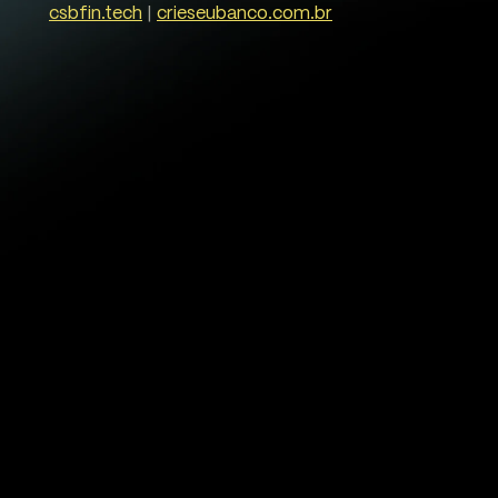
csbfin.tech
|
crieseubanco.com.br