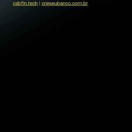
csbfin.tech
|
crieseubanco.com.br