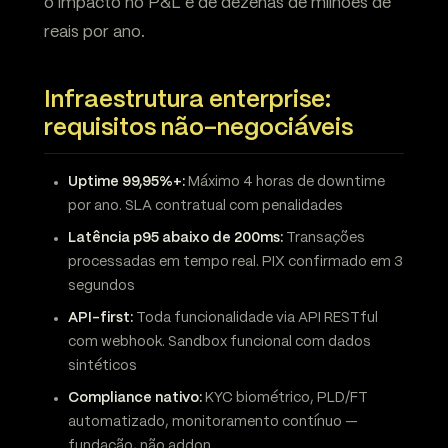
o impacto no P&L é de dezenas de milhões de
reais por ano.
Infraestrutura enterprise:
requisitos não-negociáveis
Uptime 99,95%+:
Máximo 4 horas de downtime
por ano. SLA contratual com penalidades
Latência p95 abaixo de 200ms:
Transações
processadas em tempo real. PIX confirmado em 3
segundos
API-first:
Toda funcionalidade via API RESTful
com webhook. Sandbox funcional com dados
sintéticos
Compliance nativo:
KYC biométrico, PLD/FT
automatizado, monitoramento contínuo —
fundação, não addon