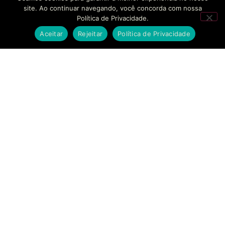
site. Ao continuar navegando, você concorda com nossa
Política de Privacidade.
Aceitar
Rejeitar
Política de Privacidade
SOLUÇÕES
EMPRESAS
CONTATO
BANKINHO
SOBRE NÓS
FALE
CONOSCO
Estruturamos seu
SECURITIZAÇÃO
CASES DE
braço financeiro com
SUCESSO
AGENDAR
segurança regulatória
MODELAGEM
REUNIÃO
e agilidade sem
FINANCEIRA
BLOG
precedentes.
SUPORTE
CONSULTORIA
TRABALHE
ESTRATÉGICA
CONOSCO
COMPLIANCE