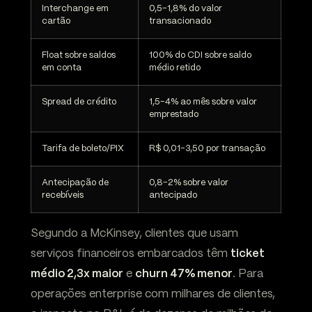
Interchange em
0,5-1,8% do valor
cartão
transacionado
Float sobre saldos
100% do CDI sobre saldo
em conta
médio retido
Spread de crédito
1,5-4% ao mês sobre valor
emprestado
Tarifa de boleto/PIX
R$ 0,01-3,50 por transação
Antecipação de
0,8-2% sobre valor
recebíveis
antecipado
Segundo a McKinsey, clientes que usam
serviços financeiros embarcados têm
ticket
médio 2,3x maior
e
churn 47% menor
. Para
operações enterprise com milhares de clientes,