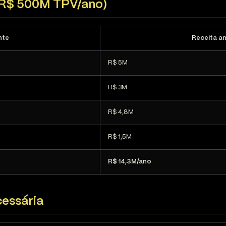
(R$ 500M TPV/ano)
nte
Receita an
R$ 5M
R$ 3M
R$ 4,8M
R$ 1,5M
R$ 14,3M/ano
cessária