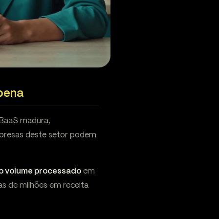
 pena
a BaaS madura,
mpresas deste setor podem
o volume processado
em
as de milhões em receita