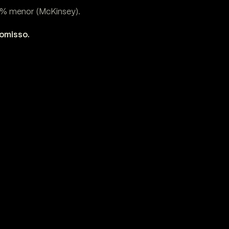
7% menor (McKinsey).
romisso.