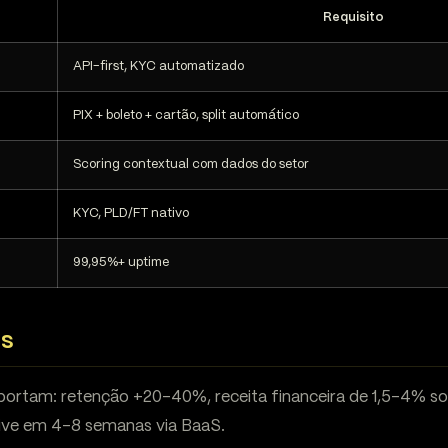
Requisito
API-first, KYC automatizado
PIX + boleto + cartão, split automático
Scoring contextual com dados do setor
KYC, PLD/FT nativo
99,95%+ uptime
os
portam: retenção +20-40%, receita financeira de 1,5-4% s
ive em 4-8 semanas via BaaS.