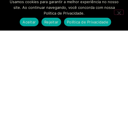
Usamos cookies para garantir a melhor experiência no nosso
site. Ao continuar navegando, você concorda com nossa
Política de Privacidade.
Aceitar
Rejeitar
Política de Privacidade
SOLUÇÕES
EMPRESAS
CONTATO
BANKINHO
SOBRE NÓS
FALE
CONOSCO
Estruturamos seu
SECURITIZAÇÃO
CASES DE
braço financeiro com
SUCESSO
AGENDAR
segurança regulatória
MODELAGEM
REUNIÃO
e agilidade sem
FINANCEIRA
BLOG
precedentes.
SUPORTE
CONSULTORIA
TRABALHE
ESTRATÉGICA
CONOSCO
COMPLIANCE