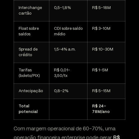
Interchange
0,5-1,8%
R$ 5-18M
cartão
Float sobre
CDI sobre saldo
R$ 3-10M
saldos
médio
Spread de
1,5-4% a.m.
R$ 10-30M
crédito
Tarifas
R$ 0,01-
R$ 1-5M
(boleto/PIX)
3,50/tx
Antecipação
0,8-2%
R$ 5-15M
Total
R$ 24-
potencial
78M/ano
Com margem operacional de 60-70%, uma
operação financeira enterprise pode gerar
R$