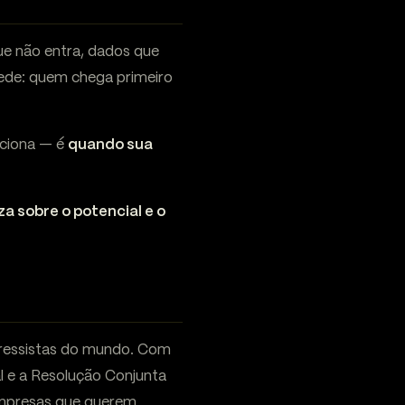
ue não entra, dados que
rede: quem chega primeiro
nciona — é
quando sua
a sobre o potencial e o
gressistas do mundo. Com
l e a Resolução Conjunta
empresas que querem