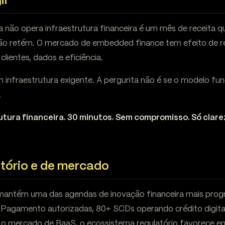
ir
não opera infraestrutura financeira é um mês de receita q
 não retém. O mercado de embedded finance tem efeito de 
clientes, dados e eficiência.
 infraestrutura exigente. A pergunta não é se o modelo fu
.
utura financeira. 30 minutos. Sem compromisso. Só clarez
atório e de mercado
 mantém uma das agendas de inovação financeira mais pro
de Pagamento autorizadas, 80+ SCDs operando crédito digita
o o mercado de BaaS, o ecossistema regulatório favorece 