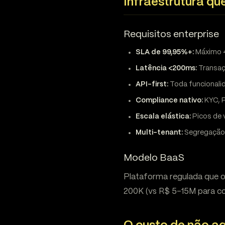
Infraestrutura qu
Requisitos enterprise
SLA de 99,95%+:
Máximo 4
Latência <200ms:
Transaç
API-first:
Toda funcionali
Compliance nativo:
KYC, 
Escala elástica:
Picos de 
Multi-tenant:
Segregação 
Modelo BaaS
Plataforma regulada que o
200K (vs R$ 5-15M para con