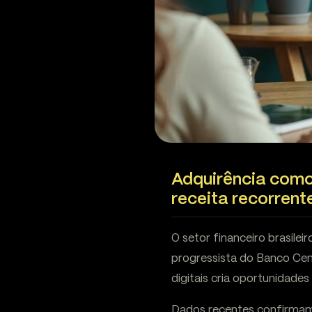
Adquirência como
receita recorrent
O setor financeiro brasil
progressista do Banco Cen
digitais cria oportunidade
Dados recentes confirmam