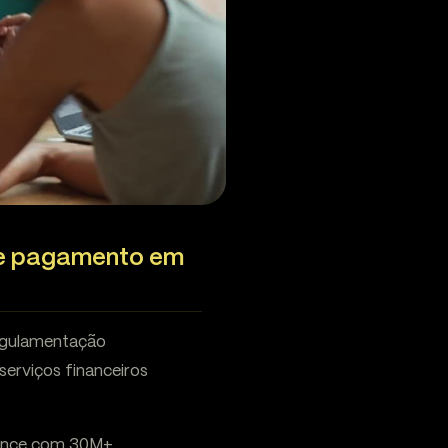
de pagamento em
regulamentação
erviços financeiros
nance com 30M+