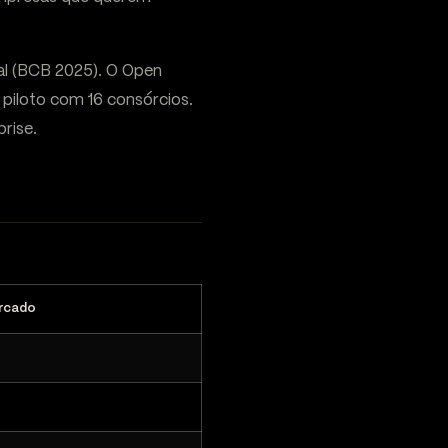
al (BCB 2025). O Open
piloto com 16 consórcios.
rise.
rcado